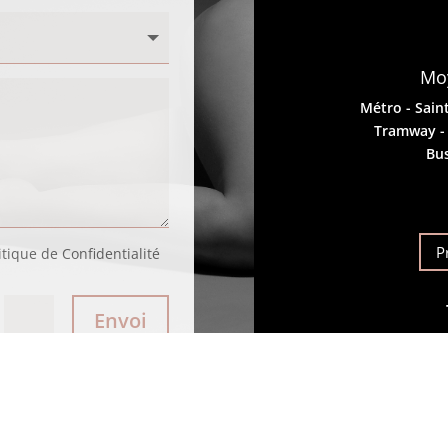
Moy
Métro - Saint
Tramway - F
Bus
P
itique de Confidentialité
Envoi
=
dr.arth