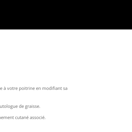
e à votre poitrine en modifiant sa
utologue de graisse.
chement cutané associé.