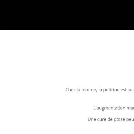
Chez la femme, la poitrine est so
L’augmentation mamm
Une cure de ptose peut