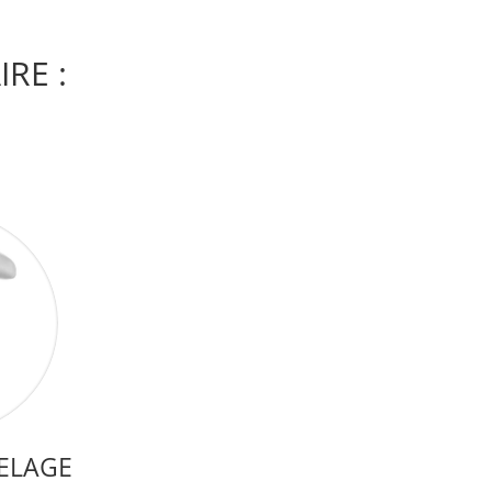
RE :
ELAGE