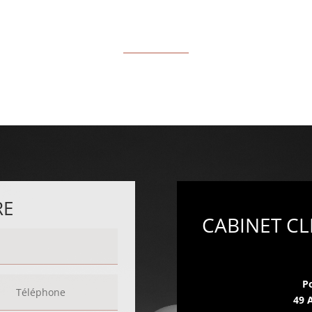
RE
CABINET CL
P
49 A