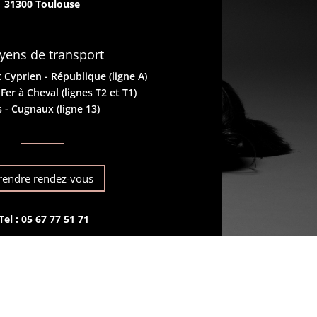
31300 Toulouse
ens de transport
 Cyprien - République (ligne A)
er à Cheval (lignes T2 et T1)
 - Cugnaux (ligne 13)
rendre rendez-vous
Tel :
05 67 77 51 71
ozoul@clinique-rivegauche.fr