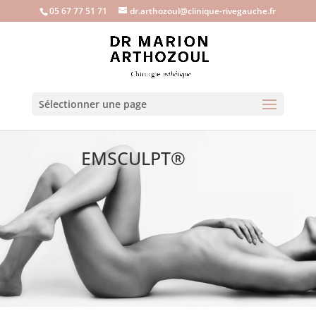
05 67 77 51 71
dr.arthozoul@clinique-rivegauche.fr
Sélectionner une page
EMSCULPT®